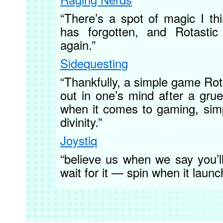
“There’s a spot of magic I th
has forgotten, and Rotasti
again.”
Sidequesting
“Thankfully, a simple game Rota
out in one’s mind after a gru
when it comes to gaming, simp
divinity.”
Joystiq
“believe us when we say you’l
wait for it — spin when it laun