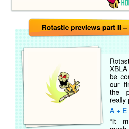
Rotastic previews part II –
Rotast
XBLA 
be co
our f
the 
really 
A + E 
“It m
much,