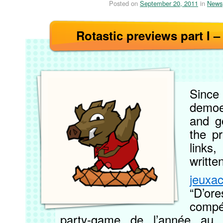
Posted on
September 20, 2011
in
News
Rotastic previews part I –
Sin
demoe
and g
the p
links
writte
jeuxa
“D’o
compét
party-game de l’année au 