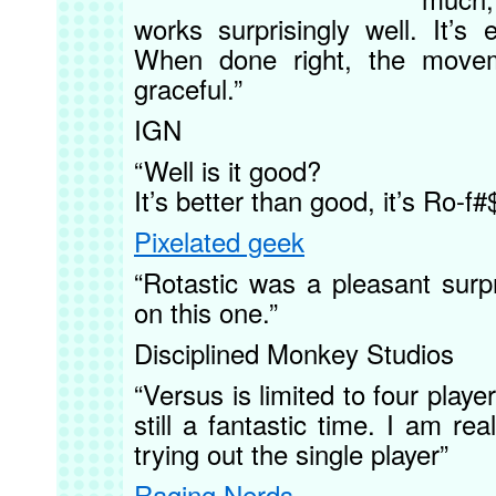
works surprisingly well. It’s e
When done right, the moveme
graceful.”
IGN
“Well is it good?
It’s better than good, it’s Ro-f#
Pixelated geek
“Rotastic was a pleasant surp
on this one.”
Disciplined Monkey Studios
“Versus is limited to four play
still a fantastic time. I am rea
trying out the single player”
Raging Nerds